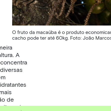
O fruto da macaúba é o produto economicam
cacho pode ter até 60kg. Foto: João Marco
meira
ltura. A
 concentra
 diversas
em
hidratantes
emais
ão de
ito, seiva