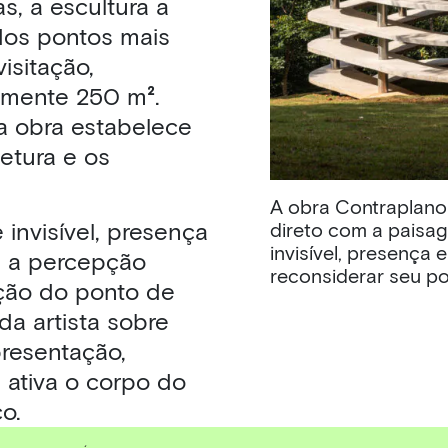
s, a escultura a
dos pontos mais
isitação,
amente 250 m
²
.
a obra estabelece
tetura e os
A obra Contraplano 
 invisível, presença
direto com a paisag
invisível, presença
 a percepção
reconsiderar seu po
ção do ponto de
da artista sobre
presentação,
ativa o corpo do
o.