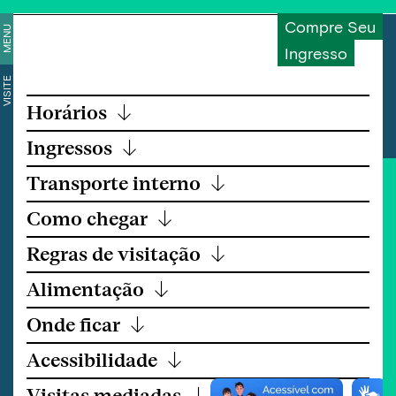
Compre Seu
MENU
Ingresso
VISITE
Horários
↓
Ingressos
↓
Transporte interno
↓
Como chegar
↓
Regras de visitação
↓
Alimentação
↓
Onde ficar
↓
Acessibilidade
↓
Visitas mediadas
↓