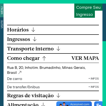
Compre Seu
MENU
Ingresso
VISITE
Horários
↓
Ingressos
↓
Transporte interno
↓
Como chegar
VER MAPA
↓
Rua B, 20, Inhotim. Brumadinho, Minas Gerais,
Brasil
De carro
+ INFOS
De transfer/ônibus
+ INFOS
Regras de visitação
↓
Alimentação
↓