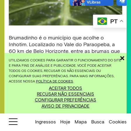
PT
Brumadinho é o município que acolhe o
Inhotim. Localizado no Vale do Paraopeba, a
60 km de Belo Horizonte, entre as brumas que
cobrem as montanhas – e que dão nome à
UTILIZAMOS COOKIES PARA GARANTIR O FUNCIONAMENTO DO SITE
cidade – estão belezas naturais e uma história
E PARA FINS DE ANÁLISE E PUBLICIDADE. VOCÊ PODE ACEITAR
intimamente ligada à mineração. Desde sua
TODOS OS COOKIES, RECUSAR OS NÃO ESSENCIAIS OU
CONFIGURAR SUAS PREFERÊNCIAS. PARA MAIS INFORMAÇÕES,
inauguração, em 2006, o Inhotim faz parte de
ACESSE NOSSA
POLÍTICA DE COOKIES
.
Brumadinho, e a cidade faz parte do Inhotim,
ACEITAR TODOS
que vê no turismo uma oportunidade de
RECUSAR NÃO ESSENCIAIS
geração de renda e de empregos indiretos,
CONFIGURAR PREFERÊNCIAS
cultivando diversas vivências que possibilitam
AVISO DE PRIVACIDADE
um mergulho pela história da região.
Ingressos
Hoje
Mapa
Busca
Cookies
Para conhecer projetos de turismo rural e de
base comunitária que integram o programa de