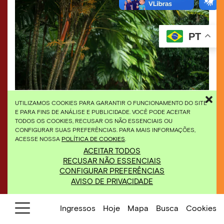
PT
A areca-dourada é um destaque do eixo amarelo do
UTILIZAMOS COOKIES PARA GARANTIR O FUNCIONAMENTO DO SITE
Inhotim e está próxima ao Largo das Orquídeas.
E PARA FINS DE ANÁLISE E PUBLICIDADE. VOCÊ PODE ACEITAR
Foto: João Marcos Rosa/Nitro.
TODOS OS COOKIES, RECUSAR OS NÃO ESSENCIAIS OU
CONFIGURAR SUAS PREFERÊNCIAS. PARA MAIS INFORMAÇÕES,
ACESSE NOSSA
POLÍTICA DE COOKIES
.
ACEITAR TODOS
RECUSAR NÃO ESSENCIAIS
CONFIGURAR PREFERÊNCIAS
AVISO DE PRIVACIDADE
Ingressos
Hoje
Mapa
Busca
Cookies