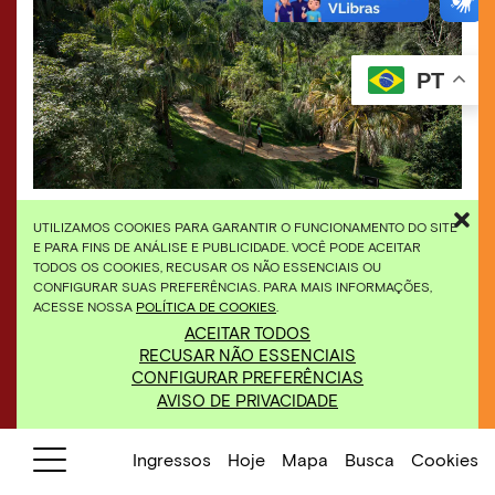
PT
O maior jardim do Inhotim é um convite
a
uma
UTILIZAMOS COOKIES PARA GARANTIR O FUNCIONAMENTO DO SITE
imersão no universo botânico. Foto: João Marcos
E PARA FINS DE ANÁLISE E PUBLICIDADE. VOCÊ PODE ACEITAR
Rosa/Nitro.
TODOS OS COOKIES, RECUSAR OS NÃO ESSENCIAIS OU
CONFIGURAR SUAS PREFERÊNCIAS. PARA MAIS INFORMAÇÕES,
ACESSE NOSSA
POLÍTICA DE COOKIES
.
ACEITAR TODOS
RECUSAR NÃO ESSENCIAIS
CONFIGURAR PREFERÊNCIAS
AVISO DE PRIVACIDADE
Ingressos
Hoje
Mapa
Busca
Cookies