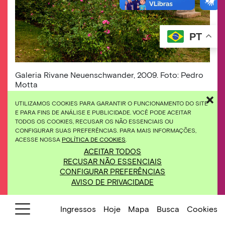
PT
​Galeria Rivane Neuenschwander, 2009. Foto: Pedro
Motta
UTILIZAMOS COOKIES PARA GARANTIR O FUNCIONAMENTO DO SITE
E PARA FINS DE ANÁLISE E PUBLICIDADE. VOCÊ PODE ACEITAR
01/03/2023
Março no Inhotim
TODOS OS COOKIES, RECUSAR OS NÃO ESSENCIAIS OU
Acompanhe
este
mês
nossa
CONFIGURAR SUAS PREFERÊNCIAS. PARA MAIS INFORMAÇÕES,
programação
educativa
,
visitas
ACESSE NOSSA
POLÍTICA DE COOKIES
.
mediadas
e a nova
exposição
ACEITAR TODOS
do
programa
Abdias
RECUSAR NÃO ESSENCIAIS
Nascimento e o
Museu
de Arte
CONFIGURAR PREFERÊNCIAS
Negra no Instituto.
AVISO DE PRIVACIDADE
O Inhotim está aberto para visitações de
Ingressos
Hoje
Mapa
Busca
Cookies
quarta-feira a domingo no mês de março.
Visitantes têm duas oportunidades de visitar o