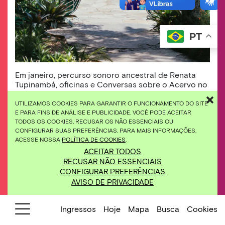
PT
Em janeiro, percurso sonoro ancestral de Renata
Tupinambá, oficinas e Conversas sobre o Acervo no
Inhotim. Foto: William Gomes
UTILIZAMOS COOKIES PARA GARANTIR O FUNCIONAMENTO DO SITE
E PARA FINS DE ANÁLISE E PUBLICIDADE. VOCÊ PODE ACEITAR
Em janeiro, participe de um percurso sonoro
TODOS OS COOKIES, RECUSAR OS NÃO ESSENCIAIS OU
ancestral com Renata
CONFIGURAR SUAS PREFERÊNCIAS. PARA MAIS INFORMAÇÕES,
ACESSE NOSSA
POLÍTICA DE COOKIES
.
Tupinambá, oficinas, Conversas sobre o
ACEITAR TODOS
Acervo e muito mais no Inhotim!
RECUSAR NÃO ESSENCIAIS
CONFIGURAR PREFERÊNCIAS
Em 31 de janeiro, ocorre o percurso sonoro
AVISO DE PRIVACIDADE
ancestral
Tape Nhe’eng (Caminho das
Palavras)
— quando Renata Tupinambá
convida as pessoas visitantes a escutar vozes
Ingressos
Hoje
Mapa
Busca
Cookies
indígenas brotam de Brumadinho e do