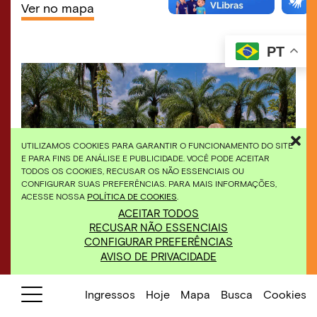
Ver no mapa
PT
UTILIZAMOS COOKIES PARA GARANTIR O FUNCIONAMENTO DO SITE
E PARA FINS DE ANÁLISE E PUBLICIDADE. VOCÊ PODE ACEITAR
TODOS OS COOKIES, RECUSAR OS NÃO ESSENCIAIS OU
CONFIGURAR SUAS PREFERÊNCIAS. PARA MAIS INFORMAÇÕES,
ACESSE NOSSA
POLÍTICA DE COOKIES
.
ACEITAR TODOS
RECUSAR NÃO ESSENCIAIS
Elisa Bracher,
Embrionário
, 2003. Madeira de
CONFIGURAR PREFERÊNCIAS
eucalipto, cedro e pinos de ferro, dimensões
AVISO DE PRIVACIDADE
variáveis. Foto: William Gomes
Ingressos
Hoje
Mapa
Busca
Cookies