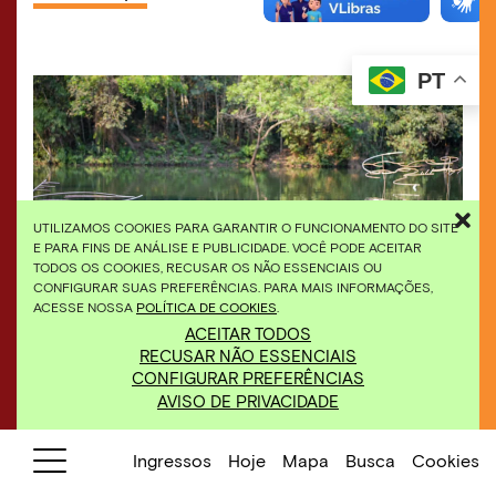
PT
UTILIZAMOS COOKIES PARA GARANTIR O FUNCIONAMENTO DO SITE
E PARA FINS DE ANÁLISE E PUBLICIDADE. VOCÊ PODE ACEITAR
TODOS OS COOKIES, RECUSAR OS NÃO ESSENCIAIS OU
CONFIGURAR SUAS PREFERÊNCIAS. PARA MAIS INFORMAÇÕES,
ACESSE NOSSA
POLÍTICA DE COOKIES
.
ACEITAR TODOS
Comissionada pelo Inhotim, a obra foi produzida
RECUSAR NÃO ESSENCIAIS
pela artísta junto a equipe do Atelie do Inhotim.
CONFIGURAR PREFERÊNCIAS
Foto: Ana Clara Martins.
AVISO DE PRIVACIDADE
Ingressos
Hoje
Mapa
Busca
Cookies