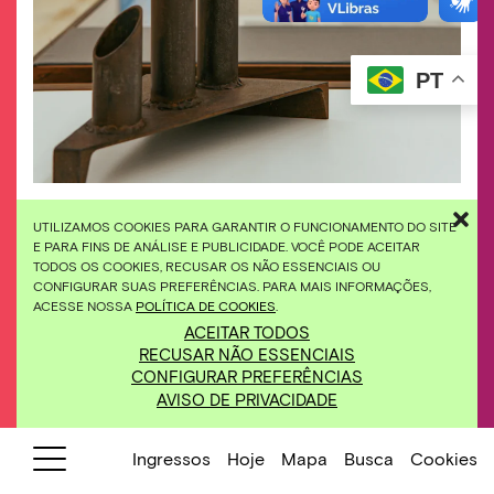
PT
Ação educativa propõe conversa sobre arte, corpo,
UTILIZAMOS COOKIES PARA GARANTIR O FUNCIONAMENTO DO SITE
sexualidade e religião Foto: William Gomes
E PARA FINS DE ANÁLISE E PUBLICIDADE. VOCÊ PODE ACEITAR
TODOS OS COOKIES, RECUSAR OS NÃO ESSENCIAIS OU
CONFIGURAR SUAS PREFERÊNCIAS. PARA MAIS INFORMAÇÕES,
17/06/2023
Visita temática Arte, religião e
ACESSE NOSSA
POLÍTICA DE COOKIES
.
corpo
ACEITAR TODOS
Dias 17, 18, 24 e 25 de junho
RECUSAR NÃO ESSENCIAIS
14h às 15h30
CONFIGURAR PREFERÊNCIAS
Saída da Recepção
AVISO DE PRIVACIDADE
A arte, corpo, sexualidade e religião fazem
Ingressos
Hoje
Mapa
Busca
Cookies
parte da vida do ser humano desde a pré-
história.