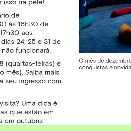
r isso na pele!
rio de
30 às 16h30 de
 17h30 aos
dias 24, 25 e 31 de
m não funcionará.
O mês de dezembro 
18 (quartas-feiras) e
conquistas e novida
o mês). Saiba mais
a seu ingresso com
isita? Uma dica é
ias que estão em
as em outubro:
tti Rist,
Apenas