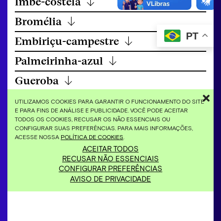
Imbê-costela
↓
Bromélia
↓
PT
Embiriçu-campestre
↓
Palmeirinha-azul
↓
Gueroba
↓
Imbê-costela
↓
UTILIZAMOS COOKIES PARA GARANTIR O FUNCIONAMENTO DO SITE
E PARA FINS DE ANÁLISE E PUBLICIDADE. VOCÊ PODE ACEITAR
Canela-de-ema (Vellozia albiflora)
↓
TODOS OS COOKIES, RECUSAR OS NÃO ESSENCIAIS OU
CONFIGURAR SUAS PREFERÊNCIAS. PARA MAIS INFORMAÇÕES,
ACESSE NOSSA
POLÍTICA DE COOKIES
.
ACEITAR TODOS
RECUSAR NÃO ESSENCIAIS
CONFIGURAR PREFERÊNCIAS
AVISO DE PRIVACIDADE