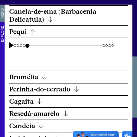
Canela-de-ema (Barbacenia
MENU
Delicatula)
↓
EXPLORE
Pequi
↓
00:00
00:00
Bromélia
↓
Perinha-do-cerrado
↓
Cagaita
↓
Resedá-amarelo
↓
Candeia
↓