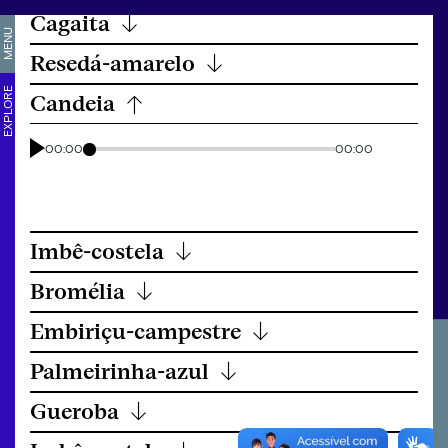
Cagaita
↓
MENU
Resedá-amarelo
↓
EXPLORE
Candeia
↓
00:00
00:00
Imbê-costela
↓
Bromélia
↓
Embiriçu-campestre
↓
Palmeirinha-azul
↓
Gueroba
↓