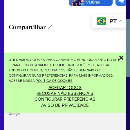
PT
Compartilhar
UTILIZAMOS COOKIES PARA GARANTIR O FUNCIONAMENTO DO SITE
Cadastre-se pra receber novidades
E PARA FINS DE ANÁLISE E PUBLICIDADE. VOCÊ PODE ACEITAR
TODOS OS COOKIES, RECUSAR OS NÃO ESSENCIAIS OU
CONFIGURAR SUAS PREFERÊNCIAS. PARA MAIS INFORMAÇÕES,
ACESSE NOSSA
POLÍTICA DE COOKIES
.
ACEITAR TODOS
RECUSAR NÃO ESSENCIAIS
CONFIGURAR PREFERÊNCIAS
AVISO DE PRIVACIDADE
Este site é protegido pelo reCAPTCHA.
Privacidade
e
Termos
do
Google.