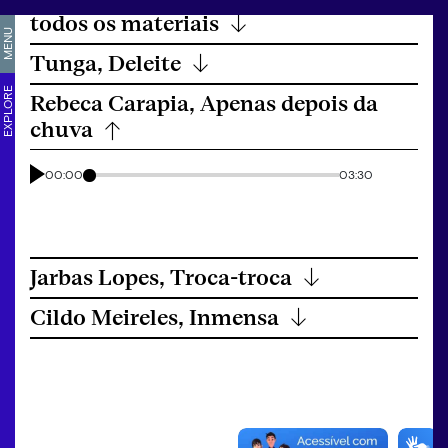
todos os materiais
↓
MENU
Tunga, Deleite
↓
EXPLORE
Rebeca Carapia, Apenas depois da
chuva
↓
00:00
03:30
Jarbas Lopes, Troca-troca
↓
Cildo Meireles, Inmensa
↓