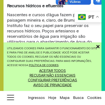
Recursos hídricos e efluentes
Nascentes e cursos d’água fazem parte da
PT
paisagem mineira e, claro, de Brumadinho. O
Instituto faz o seu papel para preservar os
recursos hídricos. Poços artesianos e
reservatórios de água para irrigação são
utilizados para o abastecimento de água do
parque. Além disso, o Inhotim faz a coleta e o
UTILIZAMOS COOKIES PARA GARANTIR O FUNCIONAMENTO DO SITE
tratamento de 100% dos efluentes domésticos
E PARA FINS DE ANÁLISE E PUBLICIDADE. VOCÊ PODE ACEITAR
TODOS OS COOKIES, RECUSAR OS NÃO ESSENCIAIS OU
gerados por suas atividades em uma Estação
CONFIGURAR SUAS PREFERÊNCIAS. PARA MAIS INFORMAÇÕES,
Biológica de Tratamento de Efluente própria.
ACESSE NOSSA
POLÍTICA DE COOKIES
.
Com o objetivo de manter a qualidade dos
ACEITAR TODOS
recursos hídricos e do tratamento dos
RECUSAR NÃO ESSENCIAIS
efluentes, são realizadas, periodicamente,
CONFIGURAR PREFERÊNCIAS
coletas de amostras de águas e efluentes para
AVISO DE PRIVACIDADE
monitoramento físico-químico.
Ingressos
Hoje
Mapa
Busca
Cookies
Por aqui, as águas são classificadas em
Consumo Humano (potável) e