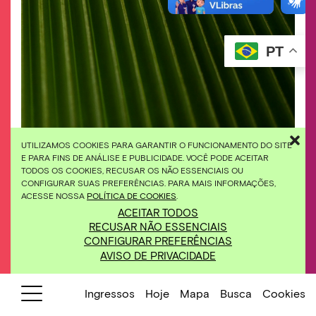
PT
UTILIZAMOS COOKIES PARA GARANTIR O FUNCIONAMENTO DO SITE
E PARA FINS DE ANÁLISE E PUBLICIDADE. VOCÊ PODE ACEITAR
Programação leva 5 dias de atividades gratuitas
TODOS OS COOKIES, RECUSAR OS NÃO ESSENCIAIS OU
com reflexões sobre a centralidade das plantas nas
CONFIGURAR SUAS PREFERÊNCIAS. PARA MAIS INFORMAÇÕES,
questões ambientais. Foto: João Marcos Rosa
ACESSE NOSSA
POLÍTICA DE COOKIES
.
ACEITAR TODOS
RECUSAR NÃO ESSENCIAIS
31/05/2023
Semana do Meio Ambiente
CONFIGURAR PREFERÊNCIAS
Inhotim 2023
AVISO DE PRIVACIDADE
de 31 de maio
a
04 de junho
Conheça a programação
completa e participe
.
Ingressos
Hoje
Mapa
Busca
Cookies