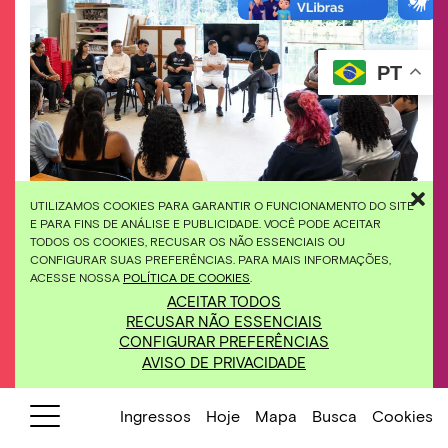
PT
UTILIZAMOS COOKIES PARA GARANTIR O FUNCIONAMENTO DO SITE
E PARA FINS DE ANÁLISE E PUBLICIDADE. VOCÊ PODE ACEITAR
TODOS OS COOKIES, RECUSAR OS NÃO ESSENCIAIS OU
CONFIGURAR SUAS PREFERÊNCIAS. PARA MAIS INFORMAÇÕES,
ACESSE NOSSA
POLÍTICA DE COOKIES
.
ACEITAR TODOS
14/05/2025
Roda de conversa | O que é ser
RECUSAR NÃO ESSENCIAIS
um jovem mobilizador de
14h00
território?
CONFIGURAR PREFERÊNCIAS
AVISO DE PRIVACIDADE
No Brasil, país diverso e de proporções
continentais, inserem-se instituições culturais,
Ingressos
Hoje
Mapa
Busca
Cookies
projetos e ações que se voltam para crianças,