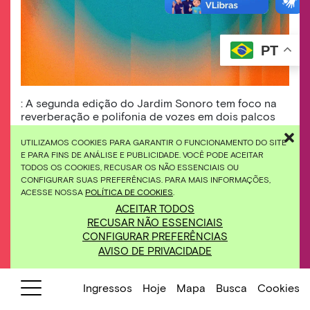
PT
: A segunda edição do Jardim Sonoro tem foco na
reverberação e polifonia de vozes em dois palcos
inéditos.
UTILIZAMOS COOKIES PARA GARANTIR O FUNCIONAMENTO DO SITE
E PARA FINS DE ANÁLISE E PUBLICIDADE. VOCÊ PODE ACEITAR
TODOS OS COOKIES, RECUSAR OS NÃO ESSENCIAIS OU
11, 12 e 13/07
Jardim Sonoro
CONFIGURAR SUAS PREFERÊNCIAS. PARA MAIS INFORMAÇÕES,
Festival de
M
úsica
Inhotim
ACESSE NOSSA
POLÍTICA DE COOKIES
.
ACEITAR TODOS
Após o sucesso da primeira edição, o Jardim
RECUSAR NÃO ESSENCIAIS
Sonoro retorna celebrando a união entre arte,
CONFIGURAR PREFERÊNCIAS
AVISO DE PRIVACIDADE
natureza e música com curadoria centrada em
uma pesquisa sobre a voz em suas dimensões
musicais, políticas e poéticas.
Ingressos
Hoje
Mapa
Busca
Cookies