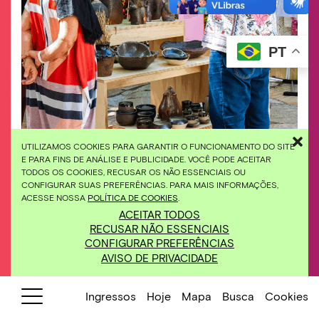
PT
UTILIZAMOS COOKIES PARA GARANTIR O FUNCIONAMENTO DO SITE
E PARA FINS DE ANÁLISE E PUBLICIDADE. VOCÊ PODE ACEITAR
Esta edição dá continuidade a uma série de feiras
TODOS OS COOKIES, RECUSAR OS NÃO ESSENCIAIS OU
voltadas para a valorização das culturas, tradições
CONFIGURAR SUAS PREFERÊNCIAS. PARA MAIS INFORMAÇÕES,
e gastronomia local. Foto: Brendon Campos
ACESSE NOSSA
POLÍTICA DE COOKIES
.
ACEITAR TODOS
RECUSAR NÃO ESSENCIAIS
28/9
Experiência Brumadinho: 4ª
CONFIGURAR PREFERÊNCIAS
Edição
10h00
AVISO DE PRIVACIDADE
Espaço Igrejinha
Ingressos
Hoje
Mapa
Busca
Cookies
Experiência Brumadinho
é uma feira com seis
edições ao longo do ano, voltada para a