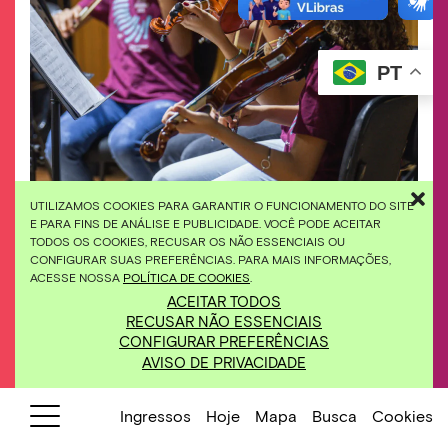
PT
UTILIZAMOS COOKIES PARA GARANTIR O FUNCIONAMENTO DO SITE
E PARA FINS DE ANÁLISE E PUBLICIDADE. VOCÊ PODE ACEITAR
Estudantes e suas famílias conhecem a estrutura da
TODOS OS COOKIES, RECUSAR OS NÃO ESSENCIAIS OU
Escola de Música Inhotim e assistem à
CONFIGURAR SUAS PREFERÊNCIAS. PARA MAIS INFORMAÇÕES,
apresentação de concerto didático com pessoas
ACESSE NOSSA
POLÍTICA DE COOKIES
.
professoras.
ACEITAR TODOS
RECUSAR NÃO ESSENCIAIS
CONFIGURAR PREFERÊNCIAS
14/10
Evento de Abertura da Escola
AVISO DE PRIVACIDADE
de Música
10h00
Local:
Teatr
o
Inhot
im
Vale
|
Classificação Indicativa: Livre
Ingressos
Hoje
Mapa
Busca
Cookies