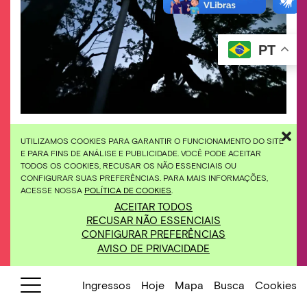
PT
Experiência voltada ao tempo e à natureza é
UTILIZAMOS COOKIES PARA GARANTIR O FUNCIONAMENTO DO SITE
realizada no Inhotim em prol de sua manutenção.
E PARA FINS DE ANÁLISE E PUBLICIDADE. VOCÊ PODE ACEITAR
Imagem: Identidade do Anoitecer Inhotim
TODOS OS COOKIES, RECUSAR OS NÃO ESSENCIAIS OU
CONFIGURAR SUAS PREFERÊNCIAS. PARA MAIS INFORMAÇÕES,
ACESSE NOSSA
POLÍTICA DE COOKIES
.
31/08/2024
Anoitecer Inhotim
ACEITAR TODOS
18h00
Giuseppe Penone,
RECUSAR NÃO ESSENCIAIS
“Elevazione” (2000-2001) e
CONFIGURAR PREFERÊNCIAS
Galeria Cosmococa
AVISO DE PRIVACIDADE
Ingressos:
e-mail
anoitecer@inhotim.org.br
ou
WhatsApp 31 97115 3448
Ingressos
Hoje
Mapa
Busca
Cookies